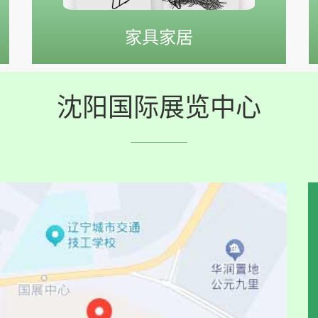
家具家居
沈阳国际展览中心