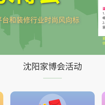
平台和装修行业时尚风向标
沈阳家博会活动