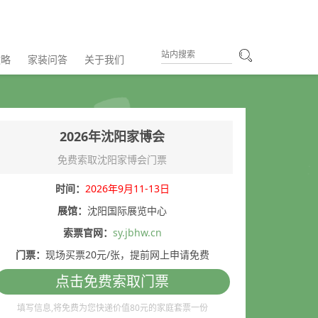
攻略
家装问答
关于我们
2026年沈阳家博会
免费索取沈阳家博会门票
时间：
2026年9月11-13日
展馆：
沈阳国际展览中心
索票官网：
sy.jbhw.cn
门票：
现场买票20元/张，提前网上申请免费
点击免费索取门票
填写信息,将免费为您快递价值80元的家庭套票一份