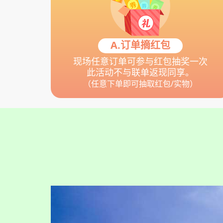
A.订单摘红包
现场任意订单可参与红包抽奖一次
此活动不与联单返现同享。
（任意下单即可抽取红包/实物）