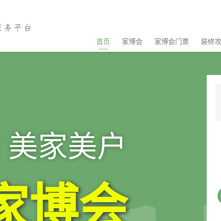
(current)
首页
家博会
家博会门票
装修
 美家美户
家博会