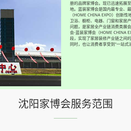
册的品牌家博会。现已迅速拓展
地。蓝装家博会是国内最专业、最
（HOME CHINA EXPO）
卫浴、橱柜、电器、门窗和家居
问题，是家居全产业链消费类展会
会-蓝装家博会（HOME CHIN
段，实现了家居装修产业链之间
同时，也让消费者享受到“一站式
沈阳家博会服务范围